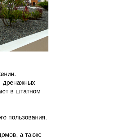
жении.
, дренажных
ают в штатном
го пользования.
омов, а также