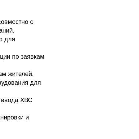
совместно с
аний.
ю для
ции по заявкам
ам жителей.
рудования для
в ввода ХВС
нировки и