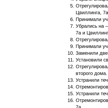
Отрегулирова
Цвиллинга, 7а,
Принимали уча
Убрались на –
7а и Цвиллинга
Отрегулирова
Принимали уч
Заменили две
Установили св
Отрегулировал
второго дома.
Устранили теч
Отремонтиров
Устранили теч
Отремонтиров
7а.