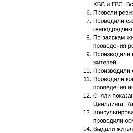
ХВС и ГВС. Вс
Провели реви
Проводили еж
генподрядчик
По заявкам ж
проведения р
Производили 
жителей.
Производили 
Проводили ко
проведения и
Сняли показан
Цвиллинга, 7а,
Консультиров
проводили ос
Выдали жител