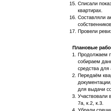
Списали показ
квартирах.
Составляли а
собственников
Провели ревиз
Плановые раб
Продолжаем п
собираем данн
средства для
Передаём ква
документации
для выдачи с
Участвовали 
7а, к.2, к.3.
Убрали специа