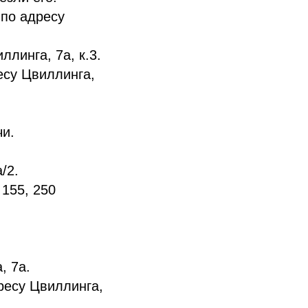
 по адресу
линга, 7а, к.3.
есу Цвиллинга,
чи.
/2.
 155, 250
, 7а.
ресу Цвиллинга,