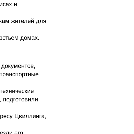
исах и
кам жителей для
третьем домах.
 документов,
 транспортные
технические
, подготовили
ресу Цвиллинга,
езли его.