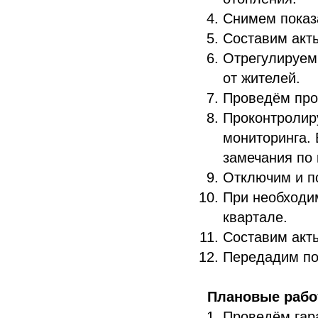
Снимем показ
Составим акт
Отрегулируем
от жителей.
Проведём про
Проконтролир
мониторинга. 
замечания по 
Отключим и п
При необходи
квартале.
Составим акт
Передадим по
Плановые раб
Проведём гар