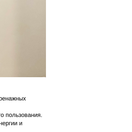
дренажных
о пользования.
нергии и