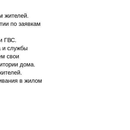
м жителей.
тии по заявкам
и ГВС.
а и службы
ем свои
итории дома.
жителей.
ивания в жилом