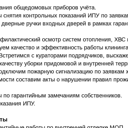
ания общедомовых приборов учёта.
ы снятия контрольных показаний ИПУ по заявка
 дверные ручки входных дверей в рамках гаран
филактический осмотр систем отопления, ХВС 
уем качество и эффективность работы клининг
Встретимся с кураторами подрядчиков, выскаж
качеству уборки придомовой и внутренней терр
одключим пожарную сигнализацию по заявкам 
мости составим акты о нарушении правил прож
ы по гарантийным замечаниям собственников.
казания ИПУ.
оты
антийные работы по внутренней отделке МОП.