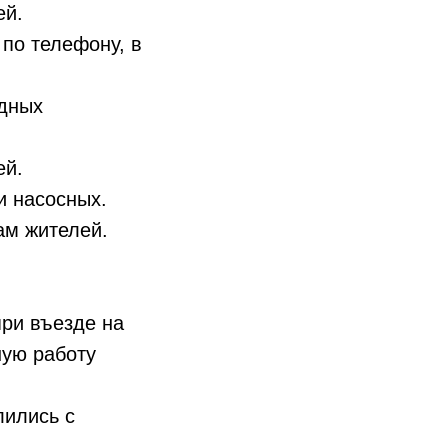
ей.
по телефону, в
ядных
ей.
и насосных.
ам жителей.
ри въезде на
ую работу
лились с