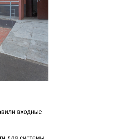
авили входные
ти для системы