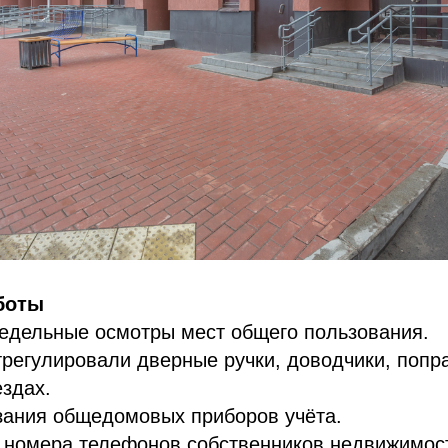
боты
едельные осмотры мест общего пользования.
трегулировали дверные ручки, доводчики, попр
здах.
зания общедомовых приборов учёта.
у номера телефонов собственников недвижимос