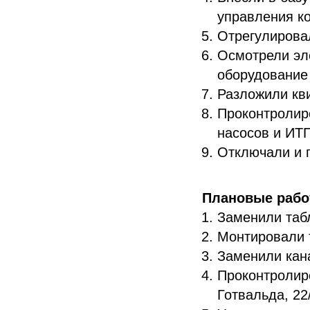
управления ко
Отрегулирова
Осмотрели эл
оборудование 
Разложили кви
Проконтролир
насосов и ИТП
Отключали и 
Плановые раб
Заменили табл
Монтировали т
Заменили кана
Проконтролир
Готвальда, 22