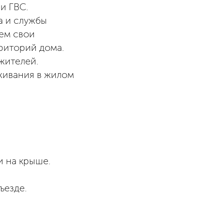
и ГВС.
а и службы
ем свои
риторий дома.
жителей.
живания в жилом
и на крыше.
ъезде.