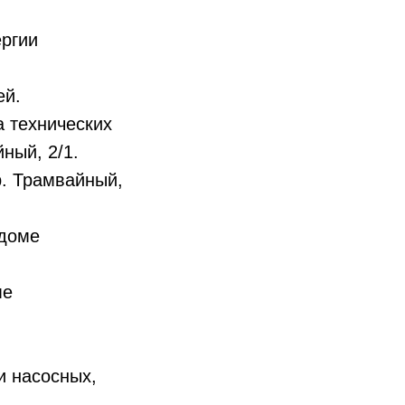
ергии
ей.
 технических
ный, 2/1.
р. Трамвайный,
 доме
ме
и насосных,