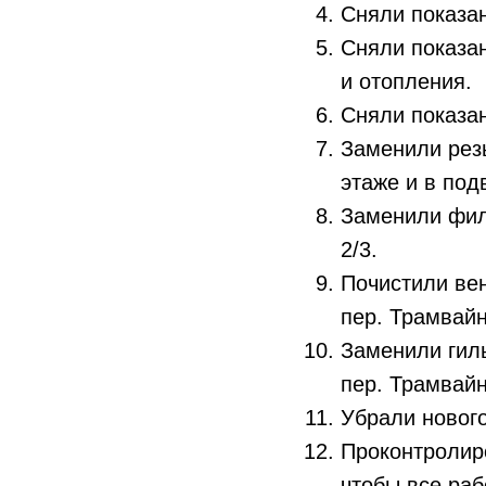
Сняли показа
Сняли показа
и отопления.
Сняли показа
Заменили рез
этаже и в под
Заменили фил
2/3.
Почистили ве
пер. Трамвайн
Заменили гиль
пер. Трамвайн
Убрали нового
Проконтролир
чтобы все раб